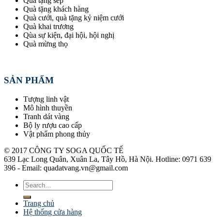
Quà tặng sếp
Quà tặng khách hàng
Quà cưới, quà tặng kỷ niệm cưới
Quà khai trương
Qùa sự kiện, đại hội, hội nghị
Quà mừng thọ
SẢN PHẨM
Tượng linh vật
Mô hình thuyền
Tranh dát vàng
Bộ ly rượu cao cấp
Vật phẩm phong thủy
© 2017 CÔNG TY SOGA QUỐC TẾ
639 Lạc Long Quân, Xuân La, Tây Hồ, Hà Nội. Hotline: 0971 639
396 - Email: quadatvang.vn@gmail.com
Search
for:
Trang chủ
Hệ thống cửa hàng