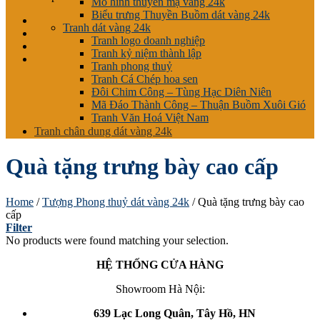
Mô hình thuyền mạ vàng 24k
Biểu trưng Thuyền Buồm dát vàng 24k
Tranh dát vàng 24k
Tranh logo doanh nghiệp
Tranh kỷ niệm thành lập
Tranh phong thuỷ
Tranh Cá Chép hoa sen
Đôi Chim Công – Tùng Hạc Diên Niên
Mã Đáo Thành Công – Thuận Buồm Xuôi Gió
Tranh Văn Hoá Việt Nam
Tranh chân dung dát vàng 24k
Quà tặng trưng bày cao cấp
Home
/
Tượng Phong thuỷ dát vàng 24k
/
Quà tặng trưng bày cao
cấp
Filter
No products were found matching your selection.
HỆ THỐNG CỬA HÀNG
Showroom Hà Nội:
639 Lạc Long Quân, Tây Hồ, HN