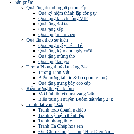
Sản phẩm
Quà tặng doanh nghiệp cao cấp
Quà kỷ niệm thành lập công ty
Quà tặng khách hàng VIP
Quà tặng đối tác
Quà tặng sếp
Quà tặng nhân viên
Quà tặng theo sự kiện
Quà tặng ngày Lễ – Tết
Quà tặng kỷ niệm ngày cưới
Quà tặng mừng thọ
Quà tặng tân gia
Tượng Phong thuỷ dát vàng 24k
Tượng Linh Vật
Biểu tượng tài lộc & hoa phong thuỷ
Quà tặng trưng bày cao cấp
Biểu tượng thuyền buồm
Mô hình thuyền mạ vàng 24k
Biểu trưng Thuyền Buồm dát vàng 24k
Tranh dát vàng 24k
Tranh logo doanh nghiệp
Tranh kỷ niệm thành lập
Tranh phong thuỷ
Tranh Cá Chép hoa sen
Đôi Chim Công – Tùng Hạc Diên Niên