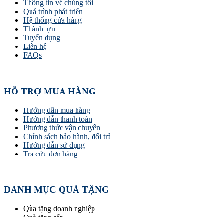
Thông tin về chúng tôi
Quá trình phát triển
Hệ thống cửa hàng
Thành tựu
Tuyển dụng
Liên hệ
FAQs
HỖ TRỢ MUA HÀNG
Hướng dẫn mua hàng
Hướng dẫn thanh toán
Phương thức vận chuyển
Chính sách bảo hành, đổi trả
Hướng dẫn sử dụng
Tra cứu đơn hàng
DANH MỤC QUÀ TẶNG
Qùa tặng doanh nghiệp